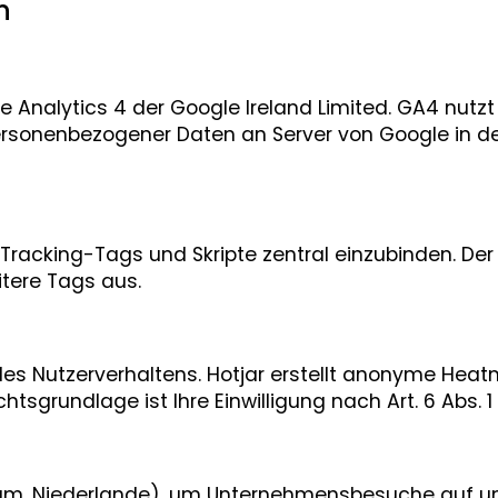
n
Analytics 4 der Google Ireland Limited. GA4 nutzt
personenbezogener Daten an Server von Google in d
racking-Tags und Skripte zentral einzubinden. Der
tere Tags aus.
se des Nutzerverhaltens. Hotjar erstellt anonyme H
sgrundlage ist Ihre Einwilligung nach Art. 6 Abs. 1 
am, Niederlande), um Unternehmensbesuche auf uns