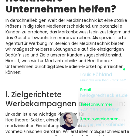
Unternehmen helfen?
In derschnelllebigen Welt der Medizintechnik ist eine starke
Präsenz in digitalen Medienentscheidend, um potenzielle
Kunden zu erreichen, das Markenbewusstsein zusteigern und
das Geschäftswachstum voranzutreiben. Als spezialisierte
Agenturfür Werbung im Bereich der Medizintechnik bieten
wir maßgeschneiderte Lösungen,die auf die einzigartigen
Bedürfnisse und Ziele unserer Kunden zugeschnittensind.
Hier ist, was wir für Medizintechnik- und Healthcare-
Unternehmen durchdigitales Medien-Marketing erreichen
können:
Louis Pöhland
Gründer von Red Freckles®
Email
1. Zielgerichtete
hello@redfreckles.de
Werbekampagnen auf LinkedIn:
Telefonnummer
+49 260 29195690
LinkedIn ist eine wichtige Plattform für Fachleute im
Termin vereinbaren
Healthcare-Sektor, einschließlich Entscheidungsträgern in
Zu meinem Kalender
medizinischen Einrichtungen und Einkäufern
vonmedizinischen Geräten. Wir erstellen maßgeschneiderte